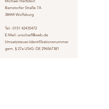
Michael Hertstein
Barnstorfer Straße 7A
38444 Wolfsburg
Tel.: 0151 42435472
E-Mail:
unscharf@web.de
Umsatzsteuer-Identifikationsnummer
gem. § 27a UStG: DE
296567381
Unscharf
unscharf@web.de
©2023 von Unscharf.
Datenschutz